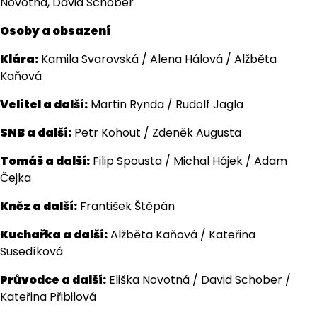
Novotná, David Schober
Osoby a obsazení
Klára:
Kamila Svarovská / Alena Hálová / Alžběta
Kaňová
Velitel a další:
Martin Rynda / Rudolf Jagla
SNB a další:
Petr Kohout / Zdeněk Augusta
Tomáš a další:
Filip Spousta / Michal Hájek / Adam
Čejka
Kněz a další:
František Štěpán
Kuchařka a další:
Alžběta Kaňová / Kateřina
Susedíková
Průvodce a další:
Eliška Novotná / David Schober /
Kateřina Přibilová