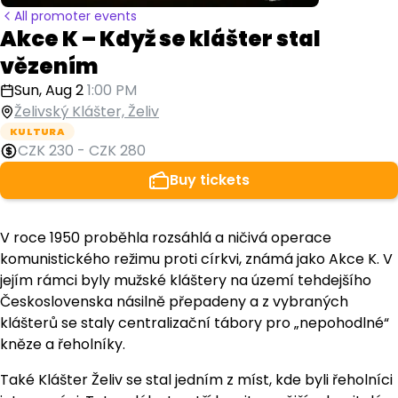
All promoter events
Akce K – Když se klášter stal
vězením
Sun, Aug 2
1:00 PM
Želivský Klášter, Želiv
KULTURA
CZK 230
-
CZK 280
Buy tickets
V roce 1950 proběhla rozsáhlá a ničivá operace
komunistického režimu proti církvi, známá jako Akce K. V
jejím rámci byly mužské kláštery na území tehdejšího
Československa násilně přepadeny a z vybraných
klášterů se staly centralizační tábory pro „nepohodlné“
kněze a řeholníky.
Také Klášter Želiv se stal jedním z míst, kde byli řeholníci