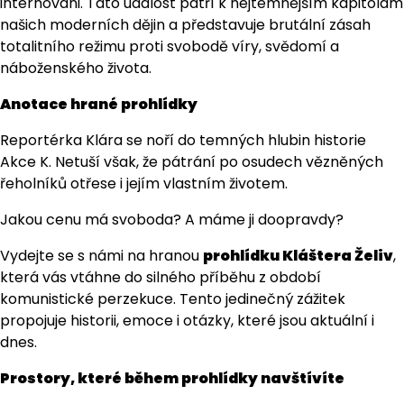
internováni. Tato událost patří k nejtemnějším kapitolám
našich moderních dějin a představuje brutální zásah
totalitního režimu proti svobodě víry, svědomí a
náboženského života.
Anotace hrané prohlídky
Reportérka Klára se noří do temných hlubin historie
Akce K. Netuší však, že pátrání po osudech vězněných
řeholníků otřese i jejím vlastním životem.
Jakou cenu má svoboda? A máme ji doopravdy?
Vydejte se s námi na hranou
prohlídku Kláštera Želiv
,
která vás vtáhne do silného příběhu z období
komunistické perzekuce. Tento jedinečný zážitek
propojuje historii, emoce i otázky, které jsou aktuální i
dnes.
Prostory, které během prohlídky navštívíte