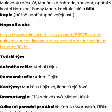
Malovaný refektář, Mariánská zahrada, konvent, opatský
kostel Narození Panny Marie, kapitulní síň a
Bílá
kaple
(běžně nepřístupná veřejnosti).
Napsali o nás
https://www.jihlavske-listy.cz/clanek/55975-vime-
daleko-vice-o-dinosaurech-nez-o-tom-co-se-delo-
behem-50-let
Tvůrčí tým
Scénář a režie:
Michal Hájek
Pomocná režie:
Adam Čejka
Kostýmy:
Markéta Hájková, Ilona Krejčířová
Dramaturgie:
Eliška Nováková, Michal Hájek
Odborní poradci pro Akci K:
Kamila Svarovská, Eliška