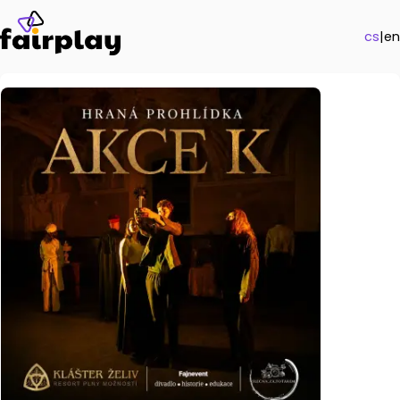
cs
|
en