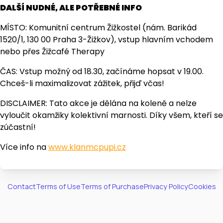
DALŠÍ NUDNÉ, ALE POTŘEBNÉ INFO
MÍSTO: Komunitní centrum Žižkostel (nám. Barikád
1520/1, 130 00 Praha 3-Žižkov), vstup hlavním vchodem
nebo přes Žižcafé Therapy
ČAS: Vstup možný od 18.30, začínáme hopsat v 19.00.
Chceš-li maximalizovat zážitek, přijď včas!
DISCLAIMER: Tato akce je dělána na koleně a nelze
vyloučit okamžiky kolektivní marnosti. Díky všem, kteří se
zúčastní!
Více info na
www.klanmcpupi.cz
Contact
Terms of Use
Terms of Purchase
Privacy Policy
Cookies