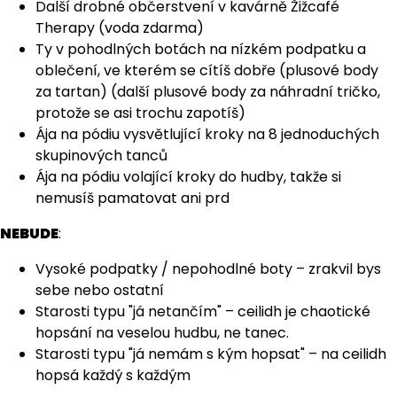
Další drobné občerstvení v kavárně Žižcafé
Therapy (voda zdarma)
Ty v pohodlných botách na nízkém podpatku a
oblečení, ve kterém se cítíš dobře (plusové body
za tartan) (další plusové body za náhradní tričko,
protože se asi trochu zapotíš)
Ája na pódiu vysvětlující kroky na 8 jednoduchých
skupinových tanců
Ája na pódiu volající kroky do hudby, takže si
nemusíš pamatovat ani prd
NEBUDE
:
Vysoké podpatky / nepohodlné boty – zrakvil bys
sebe nebo ostatní
Starosti typu "já netančím" – ceilidh je chaotické
hopsání na veselou hudbu, ne tanec.
Starosti typu "já nemám s kým hopsat" – na ceilidh
hopsá každý s každým