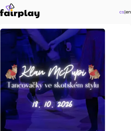
cs
|
en