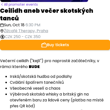
All promoter events
Ceilidh aneb večer skotských
tanců
Sun, Oct 18
6:30 PM
Žižcafé Therapy, Praha
CZK 250
-
CZK 350
Buy tickets
Večerní ceilidh ("kejlí") pro naprosté začátečníky, v
rámci kterého
BUDE
:
Irská/skotská hudba od podlahy
Cválání špalírem tanečníků
Všeobecné veselí a chaos
Výběrová skotská whisky a britský gin na
otevřeném baru za lidové ceny (platba na místě
přes QR kód)