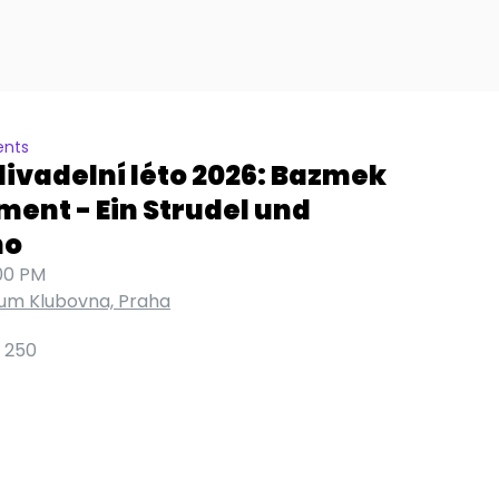
ents
divadelní léto 2026: Bazmek
ment - Ein Strudel und
no
00 PM
rum Klubovna, Praha
 250