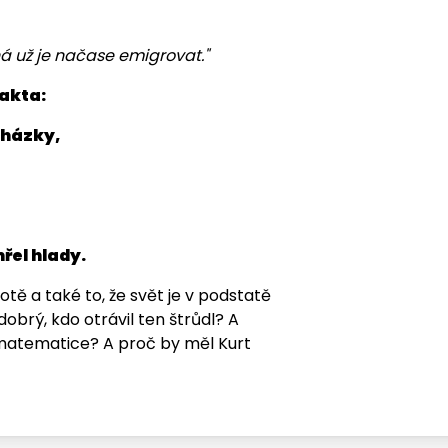
á už je načase emigrovat."
fakta:
cházky,
mřel hlady.
otě a také to, že svět je v podstatě
dobrý, kdo otrávil ten štrůdl? A
 o matematice? A proč by měl Kurt