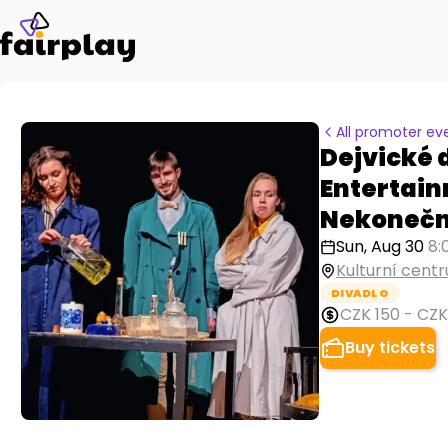
All promoter ev
Dejvické 
Entertain
Nekoneč
Sun, Aug 30
8:
Kulturní cent
DIVADLO
CZK 150
-
CZK
Buy tickets