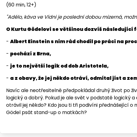
(60 min, 12+)
"Adélo, káva ve Vídni je poslední dobou mizerná, možn
O Kurtu Gödelovi se většinou dozvíš následující 
-
Albert Einstein s ním rád chodil po práci na pro
-
pochází z Brna,
-
je to největší logik od dob Aristotela,
-
a z obavy, že jej někdo otráví, odmítal jíst a ze
Navíc ale neotřesitelně předpokládal druhý život po živ
logický a dobrý. Pokud je ale svět v podstatě logický a 
otrávil jej někdo? Kdo jsou ti tři podivíni přednášející
Gödel psát stand-up o matkách?