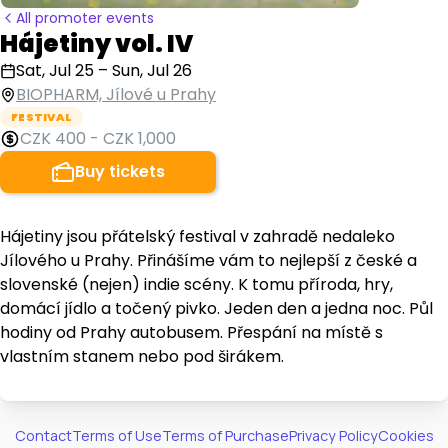
All promoter events
Hájetiny vol. IV
Sat, Jul 25
–
Sun, Jul 26
BIOPHARM, Jílové u Prahy
FESTIVAL
CZK 400
-
CZK 1,000
Buy tickets
Hájetiny jsou přátelský festival v zahradě nedaleko
Jílového u Prahy. Přinášíme vám to nejlepší z české a
slovenské (nejen) indie scény. K tomu příroda, hry,
domácí jídlo a točený pivko. Jeden den a jedna noc. Půl
hodiny od Prahy autobusem. Přespání na místě s
vlastním stanem nebo pod širákem.
Contact
Terms of Use
Terms of Purchase
Privacy Policy
Cookies