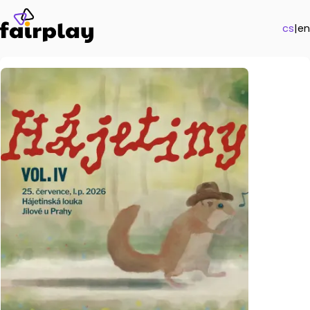
cs
|
en