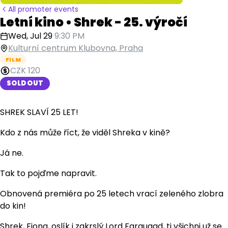
All promoter events
Letní kino • Shrek - 25. výročí
Wed, Jul 29
9:30 PM
Kulturní centrum Klubovna, Praha
FILM
CZK 120
SOLD OUT
SHREK SLAVÍ 25 LET!
Kdo z nás může říct, že viděl Shreka v kině?
Já ne.
Tak to pojďme napravit.
Obnovená premiéra po 25 letech vrací zeleného zlobra
do kin!
Shrek, Fiona, oslík i zakrslý Lord Farquaad, ti všichni už se