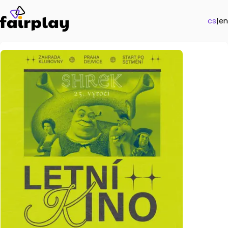
cs
|
en