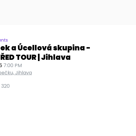
ents
ek a Úcellová skupina -
ŘED TOUR | Jihlava
5
7:00 PM
pečku, Jihlava
 320