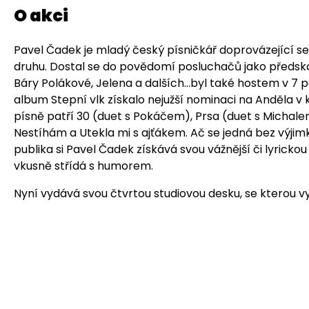
O akci
Pavel Čadek je mladý český písničkář doprovázející se n
druhu. Dostal se do povědomí posluchačů jako předsko
Báry Polákové, Jelena a dalších...byl také hostem v 7
album Stepní vlk získalo nejužší nominaci na Anděla v k
písně patří 30 (duet s Pokáčem), Prsa (duet s Micha
Nestíhám a Utekla mi s ajťákem. Ač se jedná bez výjim
publika si Pavel Čadek získává svou vážnější či lyricko
vkusně střídá s humorem.
Nyní vydává svou čtvrtou studiovou desku, se kterou vy