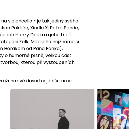
a violoncello - je tak jediný svého
kan Pokáče, Xindla X, Petra Bende,
 pádech Honzy Dědka a jeho třetí
ategorii Folk. Mezi jeho nejznámější
lem Horákem od Pana Fenka),
ky o humorné písně, velkou část
u tvorbou, kterou při vystoupeních
ráží na své dosud nejdelší turné.