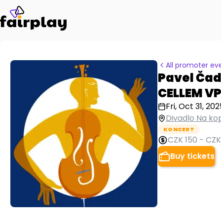
All promoter ev
Pavel Čad
CELLEM VP
Fri, Oct 31, 202
Divadlo Na ko
KONCERT
CZK 150
-
CZK
Buy tickets