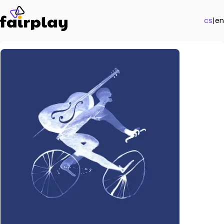
cs
|
en