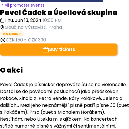
All promoter events
Pavel Čadek a Úcellová skupina
Thu, Jun 13, 2024
10:00 PM
Gauč na Výstavišti, Praha
KONCERT
CZK 150
-
CZK 390
Buy tickets
O akci
Pavel Čadek je písničkář doprovázející se na violoncello.
Dostal se do povědomí posluchačů jako předskokan
Pokáče, Xindla X, Petra Bende, Báry Polákové, Jelena a
dalších... Mezi jeho nejznámější písně patří písně 30 (duet
s Pokáčem), Prsa (duet s Michalem Horákem),
Nestíhám, nebo Utekla mi s ajťákem. Na koncertech
střídá humorné písně s vážnými či sentimentálními.