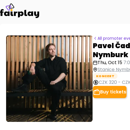
All promoter ev
Pavel Čade
Nymburk
Thu, Oct 15
7:
Stanice Nymb
KONCERT
CZK 320
-
CZK
Buy tickets