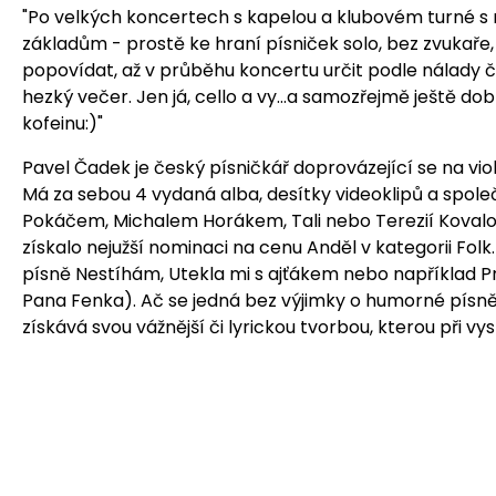
"Po velkých koncertech s kapelou a klubovém turné s n
základům - prostě ke hraní písniček solo, bez zvukaře, p
popovídat, až v průběhu koncertu určit podle nálady či
hezký večer. Jen já, cello a vy...a samozřejmě ještě d
kofeinu:)"
Pavel Čadek je český písničkář doprovázející se na viol
Má za sebou 4 vydaná alba, desítky videoklipů a spole
Pokáčem, Michalem Horákem, Tali nebo Terezií Kovalov
získalo nejužší nominaci na cenu Anděl v kategorii Folk
písně Nestíhám, Utekla mi s ajťákem nebo například 
Pana Fenka). Ač se jedná bez výjimky o humorné písně,
získává svou vážnější či lyrickou tvorbou, kterou při 