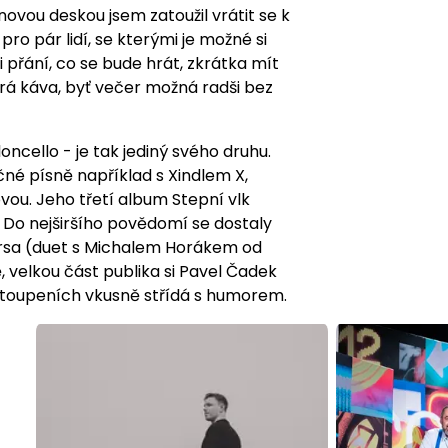
ovou deskou jsem zatoužil vrátit se k
ro pár lidí, se kterými je možné si
 přání, co se bude hrát, zkrátka mít
obrá káva, byť večer možná radši bez
oncello - je tak jediný svého druhu.
čné písně například s Xindlem X,
ou. Jeho třetí album Stepní vlk
. Do nejširšího povědomí se dostaly
Prsa (duet s Michalem Horákem od
 velkou část publika si Pavel Čadek
vystoupeních vkusně střídá s humorem.