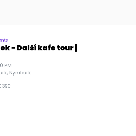
ents
k - Další kafe tour |
00 PM
urk, Nymburk
 390