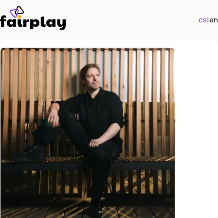
cs
|
en