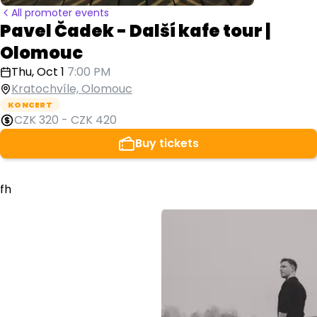
All promoter events
Pavel Čadek - Další kafe tour |
Olomouc
Thu, Oct 1
7:00 PM
Kratochvíle, Olomouc
KONCERT
CZK 320
-
CZK 420
Buy tickets
fh