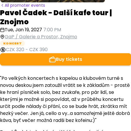
All promoter events
Pavel Čadek - Další kafe tour |
Znojmo
Tue, Jan 19, 2027
7:00 PM
GaP / Galerie a Prostor, Znojmo
KONCERT
CZK 320
-
CZK 390
Buy tickets
"Po velkých koncertech s kapelou a klubovém turné s
novou deskou jsem zatoužil vrátit se k základům - prostě
ke hraní písniček solo, bez zvukaře, pro pár lidí, se
kterými je možné si popovídat, až v průběhu koncertu
určit podle nálady či přání, co se bude hrát, zkrátka mít
hezký večer. Jen já, cello a vy...a samozřejmě ještě dobrá
káva, byť večer možná radši bez kofeinu:)"