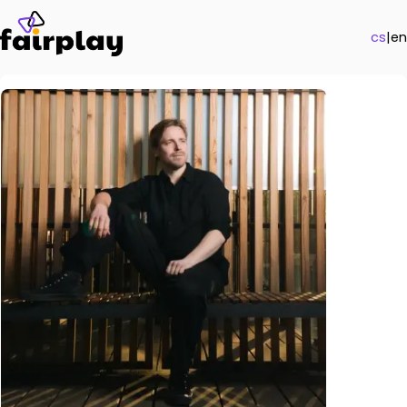
cs
|
en