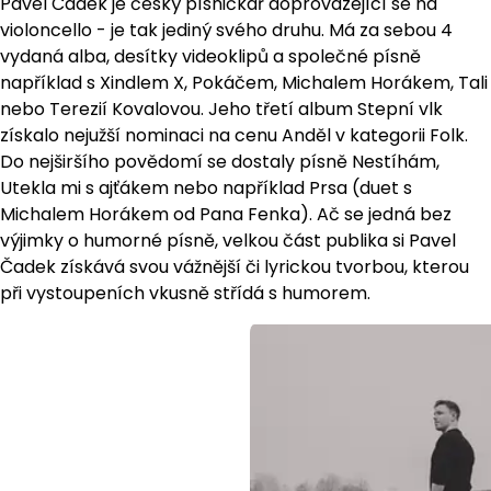
Pavel Čadek je český písničkář doprovázející se na
violoncello - je tak jediný svého druhu. Má za sebou 4
vydaná alba, desítky videoklipů a společné písně
například s Xindlem X, Pokáčem, Michalem Horákem, Tali
nebo Terezií Kovalovou. Jeho třetí album Stepní vlk
získalo nejužší nominaci na cenu Anděl v kategorii Folk.
Do nejširšího povědomí se dostaly písně Nestíhám,
Utekla mi s ajťákem nebo například Prsa (duet s
Michalem Horákem od Pana Fenka). Ač se jedná bez
výjimky o humorné písně, velkou část publika si Pavel
Čadek získává svou vážnější či lyrickou tvorbou, kterou
při vystoupeních vkusně střídá s humorem.