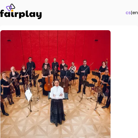
cs
|
en