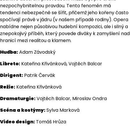
nezpochybnitelnou pravdou. Tento fenomén má
tendenci nebezpečně se šířit, přičemž jeho kořeny často
spočívají právě v jádru (v našem případě rodiny). Opera
nabídne nejen působivou hudební kompozici, ale i silný a
znepokojivý příběh, který povede diváky k zamyšlení nad
hranicí mezi realitou a klamem.
Hudba:
Adam Závodský
Libreto:
Kateřina Křivánková, Vojtěch Balcar
Dirigent:
Patrik Červák
Režie:
Kateřina Křivánková
Dramaturgie:
Vojtěch Balcar, Miroslav Ondra
Scéna a kostýmy:
Sylva Marková
Video design:
Tomáš Hrůza