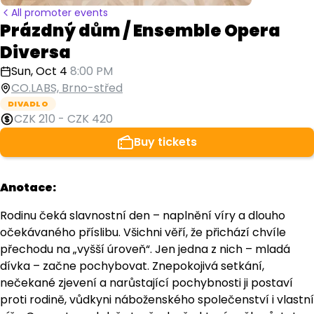
All promoter events
Prázdný dům / Ensemble Opera
Diversa
Sun, Oct 4
8:00 PM
CO.LABS, Brno-střed
DIVADLO
CZK 210
-
CZK 420
Buy tickets
Anotace:
Rodinu čeká slavnostní den – naplnění víry a dlouho
očekávaného příslibu. Všichni věří, že přichází chvíle
přechodu na „vyšší úroveň“. Jen jedna z nich – mladá
dívka – začne pochybovat. Znepokojivá setkání,
nečekané zjevení a narůstající pochybnosti ji postaví
proti rodině, vůdkyni náboženského společenství i vlastní