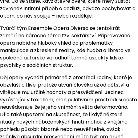
víře. Co se stane, když otevře dveře, které měly zůstat
zavřené? Intimní příběh o deziluzi, odvaze pochybovat a
o tom, co nás spojuje – nebo rozděluje.
Tvůrčí tým Ensemble Opera Diversa se tentokrát
zaměří na náročné téma tzv. sektářství. Připravovaná
opera nabídne hluboký vhled do problematiky
manipulace a zkreslené reality, kde hudba a libreto ve
společné autorské vizi odhalí temné aspekty lidské
psychiky a sociálních struktur.
Děj opery vychází primárně z prostředí rodiny, které je
obzvlášť citlivé, protože utváří člověka už od dětství a
vštěpuje mu určité hodnoty a přesvědčení. Jedinec
vyrůstající v toxickém, manipulativním prostředí si často
neuvědomuje, že je jeho vnímání světa deformováno.
Dílo také upozorní na skutečnost, že i když některé
rituály nových náboženských hnutí mohou z vnějšího
pohledu působit bizarně nebo neuvěřitelně, avšak i
zdánlivě absurdní přesvědčení může být pro druhé