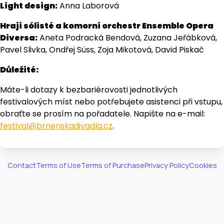
Light design:
Anna Laborová
Hrají sólisté a komorní orchestr Ensemble Opera
Diversa:
Aneta Podracká Bendová, Zuzana Jeřábková,
Pavel Slivka, Ondřej Süss, Zoja Mikotová, David Piskač
Důležité:
Máte-li dotazy k bezbariérovosti jednotlivých
festivalových míst nebo potřebujete asistenci při vstupu,
obraťte se prosím na pořadatele. Napište na e-mail:
festival@brnenskadivadla.cz
.
Contact
Terms of Use
Terms of Purchase
Privacy Policy
Cookies