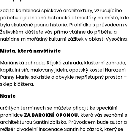
Zažijte kombinaci špičkové architektury, vzrušujícího
příběhu a jedinečné historické atmosféry na místě, kde
byla skutečně psána historie. Prohlídka s průvodcem v
Želivském klášteře vás přímo vtáhne do příběhu a
nabídne mimořádný kulturní zážitek v oblasti Vysočina.
Místa, která navštívíte
Mariánská zahrada, Rájská zahrada, klášterní zahrada,
kapitulní síň, malovaný jídeln, opatský kostel Narození
Panny Marie, sakristie a obvykle nepřístupný prostor –
sklep kláštera.
Navíc
určitých termínech se můžete připojit ke speciální
prohlídce
ZA BAROKNÍ OPONOU,
která vás seznámí s
architekturou Santini zblízka. Průvodcem bude autor a
režisér divadelní inscenace Santiniho zázrak, který se