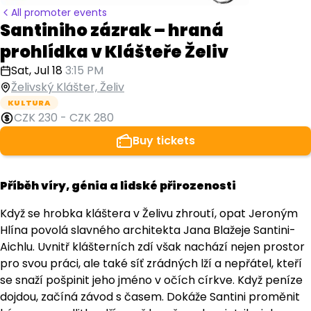
All promoter events
Santiniho zázrak – hraná
prohlídka v Klášteře Želiv
Sat, Jul 18
3:15 PM
Želivský Klášter, Želiv
KULTURA
CZK 230
-
CZK 280
Buy tickets
Příběh víry, génia a lidské přirozenosti
Když se hrobka kláštera v Želivu zhroutí, opat Jeroným
Hlína povolá slavného architekta Jana Blažeje Santini-
Aichlu. Uvnitř klášterních zdí však nachází nejen prostor
pro svou práci, ale také síť zrádných lží a nepřátel, kteří
se snaží pošpinit jeho jméno v očích církve. Když peníze
dojdou, začíná závod s časem. Dokáže Santini proměnit