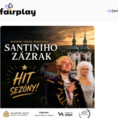
cs
|
en