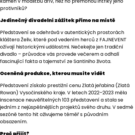
kámen v modlitbu dřív, než ho přemohou intriky jeho
protivníků?
Jedinečný divadelní zážitek přímo na místě
Představení se odehrává v autentických prostorách
kláštera Želiv, které pod vedením herců z FAJNEVENT
ožívají historickými událostmi. Nečekejte jen tradiční
divadlo – průvodce vás provede večerem a odhalí
fascinující fakta a tajemství ze Santiniho života.
Oceněná produkce, kterou musíte vidět
Představení získalo prestižní cenu Zlatá jeřabina (Zlatá
Rowan) Vysočinského kraje. V letech 2022–2023 měla
inscenace neuvěřitelných 103 představení a stala se
jedním z nejúspěšnějších projektů svého druhu. V sedmé
sezóně tento hit oživujeme téměř s původním
obsazením.
Proč přijít?