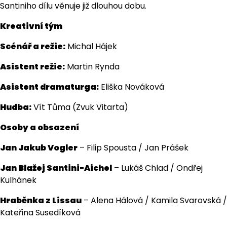
Santiniho dílu věnuje již dlouhou dobu.
Kreativní tým
Scénář a režie:
Michal Hájek
Asistent režie:
Martin Rynda
Asistent dramaturga:
Eliška Nováková
Hudba:
Vít Tůma (Zvuk Vitarta)
Osoby a obsazení
Jan Jakub Vogler
– Filip Spousta / Jan Prášek
Jan Blažej Santini-Aichel
– Lukáš Chlad / Ondřej
Kulhánek
Hraběnka z Lissau
– Alena Hálová / Kamila Svarovská /
Kateřina Susedíková