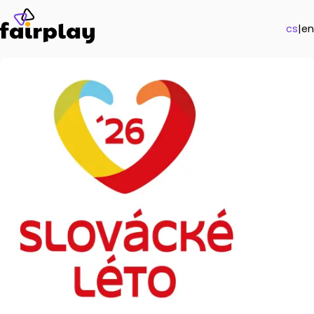
cs
|
en