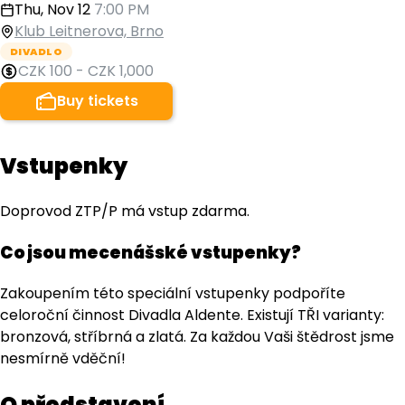
Thu, Nov 12
7:00 PM
Klub Leitnerova, Brno
DIVADLO
CZK 100
-
CZK 1,000
Buy tickets
Vstupenky
Doprovod ZTP/P má vstup zdarma.
Co jsou mecenášské vstupenky?
Zakoupením této speciální vstupenky podpoříte
celoroční činnost Divadla Aldente. Existují TŘI varianty:
bronzová, stříbrná a zlatá. Za každou Vaši štědrost jsme
nesmírně vděční!
O představení