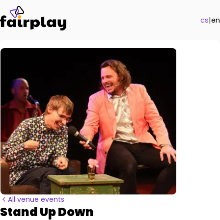
cs
|
en
All venue events
Stand Up Down