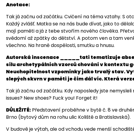
Anotace:
Tak já začnu od začátku. Cvičení na téma vztahy. S o
Každý zvlášť. Matka se na nás bude dívat, jako to dělal
mojí paměti a já z tebe stvořím nového člověka. Přetvo
svědomí až zpátky do dětství. A potom ven a tam venku
všechno. Na hraně dospělosti, smutku a hnusu.
Autorská inscenace _____tati tematizuje absenc
sílu archetypálních vzorců chování v kontextu 
Neuchopitelnost vzpomínky jako trvalý stav. Vy
slepých skvrn v paměti je čím dál víc. Která verz
Tak já začnu od začátku. Kdy naposledy jste nemyslel
issues? New shoes? Fuck you! Forget it!
DŮLEŽITÉ:
Představení proběhne v bytě č. 8 ve druhém p
Brno (bytový dům na rohu ulic Koliště a Bratislavská).
V budově je výtah, ale od vchodu vede menší schodiště