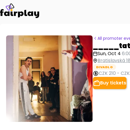
All promoter ev
_____tati
Sun, Oct 4
6:0
Bratislavská 18
DIVADLO
CZK 210
-
CZK
Buy tickets