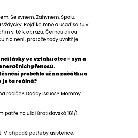
tcem. Se synem. Zahynem. Spolu.
a vždycky. Pojď ke mně a usaď se tu v
řím si tě k obrazu. Černou dírou
 nic není, protože tady uvnitř je
i lásky ve vztahu otec – syn a
generačních přenosů.
těsnění proběhlo už na začátku a
e je ta reálná?
i na rodiče? Daddy issues? Mommy
atře na ulici Bratislavská 181/1,
. V případě potřeby asistence,