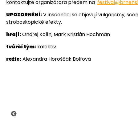
kontaktujte organizátora předem na
festival@brnens
UPOZORNĚNÍ:
V inscenaci se objevují vulgarismy, scén
stroboskopické efekty.
hrají:
Ondřej Kolín, Mark Kristián Hochman
tvůrčí tým:
kolektiv
režie:
Alexandra Horoščák Bolfová