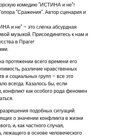
торскую комедию "ИСТИНА и не"!
опора "Сражения". Автор сценария и
ИНА и не" – это слегка абсурдная
вой музыкой. Присоединитесь к нам и
сства в Праге!
ами.
на протяжении всего времени его
рпимость, различие нравственных
в и социальных групп – все это
ало всегда. Казалось бы, если
, конфликт как особого рода феномен
аться.
 разрешения подобных ситуаций.
рящих о значении конфликта в жизни
го, и, как частного случая,
, лежащего в основе человеческого