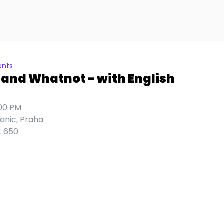
ents
 and Whatnot - with English
00 PM
anic, Praha
 650