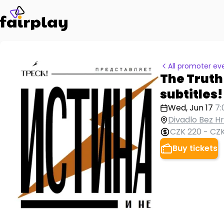
All promoter ev
The Truth
subtitles!
Wed, Jun 17
7:
Divadlo Bez Hr
CZK 220
-
CZK
Buy tickets