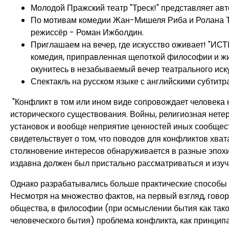
Молодой Пражский театр "Треск!" представляет ав
По мотивам комедии Жан-Мишеля Риба и Ролана Т
режиссёр - Роман Ижболдин.
Приглашаем на вечер, где искусство оживает! "ИСТ
комедия, приправленная щепоткой философии и жи
окунитесь в незабываемый вечер театрального иску
Спектакль на русском языке с английскими субтитр
"Конфликт в том или ином виде сопровождает человека 
исторического существования. Войны, религиозная нете
установок и вообще неприятие ценностей иных сообщест
свидетельствует о том, что поводов для конфликтов хват
столкновение интересов обнаруживается в разные эпохи
издавна должен был пристально рассматриваться и изуч
Однако разрабатывались больше практические способы
Несмотря на множество фактов, на первый взгляд, гово
общества, в философии (при осмыслении бытия как таково
человеческого бытия) проблема конфликта, как принципа