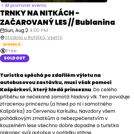
All promoter events
TRNKY NA NITKÁCH -
ZAČAROVANÝ LES // Bublanina
Sun, Aug 2
4:00 PM
Stodola u Rohlíků, Vsetín
DIVADLO
Free
SOLD OUT
Turistka spěchá po zdařilém výletu na
autobusovou zastávku, musí však pomoci
Kašpárkovi, který hledá princeznu
. Do celého
příběhu se nečekaně zamotá hladový vlk. Ten považuje
ztracenou princeznu (a hned po ní i samotného
Kašpárka) za Červenou Karkulku. Navzdory všem
pohádkovým zmatkům a nebezpečenstvím v
kouzelném lese všechno dobře dopadne a turistka
nakonec svůj autobus v pořádku stihne.