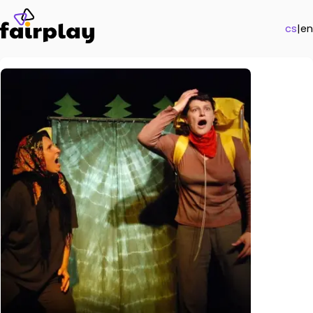
cs
|
en