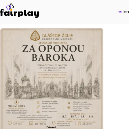
cs
|
en