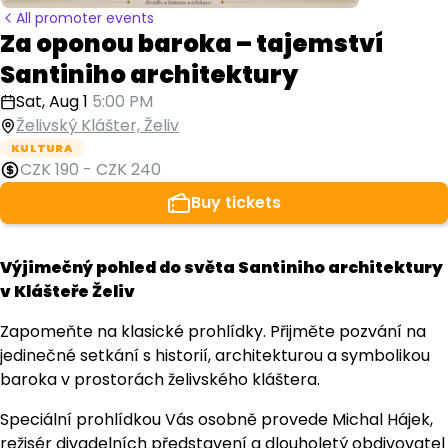
All promoter events
Za oponou baroka – tajemství
Santiniho architektury
Sat, Aug 1
5:00 PM
Želivský Klášter, Želiv
KULTURA
CZK 190
-
CZK 240
Buy tickets
Výjimečný pohled do světa Santiniho architektury
v Klášteře Želiv
Zapomeňte na klasické prohlídky. Přijměte pozvání na
jedinečné setkání s historií, architekturou a symbolikou
baroka v prostorách želivského kláštera.
Speciální prohlídkou Vás osobně provede Michal Hájek,
režisér divadelních představení a dlouholetý obdivovatel