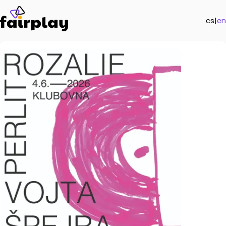
cs
|
en