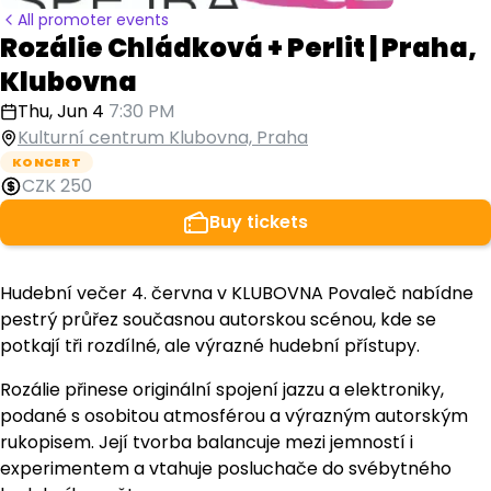
All promoter events
Rozálie Chládková + Perlit | Praha,
Klubovna
Thu, Jun 4
7:30 PM
Kulturní centrum Klubovna, Praha
KONCERT
CZK 250
Buy tickets
Hudební večer 4. června v KLUBOVNA Povaleč nabídne
pestrý průřez současnou autorskou scénou, kde se
potkají tři rozdílné, ale výrazné hudební přístupy.
Rozálie přinese originální spojení jazzu a elektroniky,
podané s osobitou atmosférou a výrazným autorským
rukopisem. Její tvorba balancuje mezi jemností i
experimentem a vtahuje posluchače do svébytného