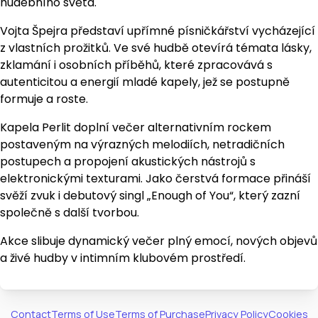
hudebního světa.
Vojta Špejra představí upřímné písničkářství vycházející
z vlastních prožitků. Ve své hudbě otevírá témata lásky,
zklamání i osobních příběhů, které zpracovává s
autenticitou a energií mladé kapely, jež se postupně
formuje a roste.
Kapela Perlit doplní večer alternativním rockem
postaveným na výrazných melodiích, netradičních
postupech a propojení akustických nástrojů s
elektronickými texturami. Jako čerstvá formace přináší
svěží zvuk i debutový singl „Enough of You“, který zazní
společně s další tvorbou.
Akce slibuje dynamický večer plný emocí, nových objevů
a živé hudby v intimním klubovém prostředí.
Contact
Terms of Use
Terms of Purchase
Privacy Policy
Cookies