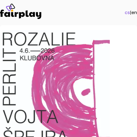
cs
|
en