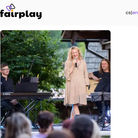
cs
|
en