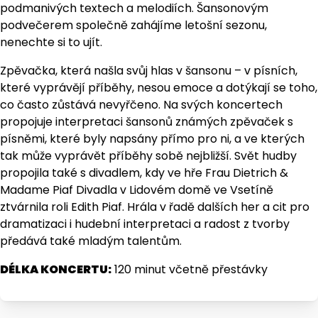
podmanivých textech a melodiích. Šansonovým
podvečerem společně zahájíme letošní sezonu,
nenechte si to ujít.
Zpěvačka, která našla svůj hlas v šansonu – v písních,
které vyprávějí příběhy, nesou emoce a dotýkají se toho,
co často zůstává nevyřčeno. Na svých koncertech
propojuje interpretaci šansonů známých zpěvaček s
písněmi, které byly napsány přímo pro ni, a ve kterých
tak může vyprávět příběhy sobě nejbližší. Svět hudby
propojila také s divadlem, kdy ve hře Frau Dietrich &
Madame Piaf Divadla v Lidovém domě ve Vsetíně
ztvárnila roli Edith Piaf. Hrála v řadě dalších her a cit pro
dramatizaci i hudební interpretaci a radost z tvorby
předává také mladým talentům.
DÉLKA KONCERTU:
120 minut včetně přestávky