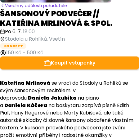
Všechny události pořadatele
ŠANSONOVÝ PODVEČER //
KATEŘINA MRLINOVÁ & SPOL.
Po 6. 7.
18:00
Stodola u Rohlíků, Vsetín
KONCERT
150 Kč
-
500 Kč
Koupit vstupenky
Kateřina
Mrlinová
se vrací do Stodoly u Rohlíků se
svým šansonovým recitálem. V
doprovodu
Daniela
Jakubíka
na piano
a
Daniela
Káčera
na baskytaru zazpívá písně Edith
Piaf, Hany Hegerové nebo Marty Kubišové, ale také
autorské skladby či slavné šansony obdařené vlastním
textem. V kulisách prlovského podvečera jste zváni
prožít emotivní příběhy i radostné okamžiky v