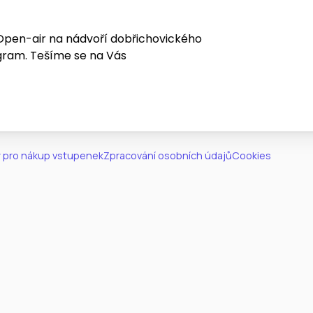
pen-air na nádvoří dobřichovického
gram. Tešíme se na Vás
 pro nákup vstupenek
Zpracování osobních údajů
Cookies