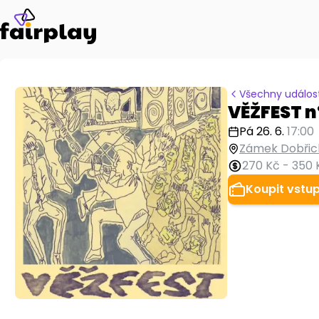
Všechny událost
VĚŽFEST n
Pá 26. 6.
17:00
Zámek Dobřicho
270 Kč
-
350 
Koupit vstu