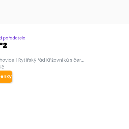
i pořadatele
°2
vice | Rytířský řád Křižovníků s čer...
Kč
penky