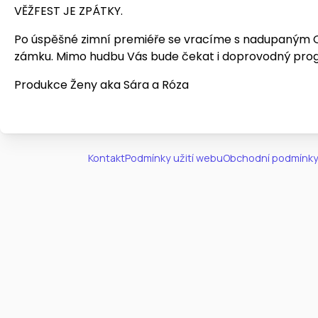
VĚŽFEST JE ZPÁTKY.
Po úspěšné zimní premiéře se vracíme s nadupaným O
zámku. Mimo hudbu Vás bude čekat i doprovodný pro
Produkce Ženy aka Sára a Róza
Kontakt
Podmínky užití webu
Obchodní podmínky