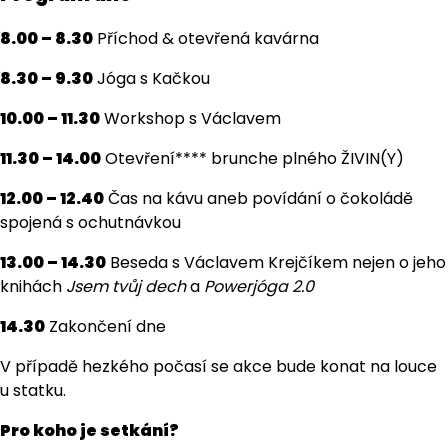
8.00 – 8.30
Příchod & otevřená kavárna
8.30 – 9.30
Jóga s Kačkou
10.00 – 11.30
Workshop s Václavem
11.30 – 14.00
Otevření**** brunche plného ŽIVIN(Y)
12.00 – 12.40
Čas na kávu aneb povídání o čokoládě
spojená s ochutnávkou
13.00 – 14.30
Beseda s Václavem Krejčíkem nejen o jeho
knihách
Jsem tvůj dech
a
Powerjóga 2.0
14.30
Zakončení dne
V případě hezkého počasí se akce bude konat na louce
u statku.
Pro koho je setkání?