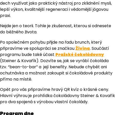
dech využívat jako praktický nástroj pro zklidnění mysli,
lepší výkon, kvalitnější regeneraci i vědomější jógovou
praxi.
Nejde jen o teorii. Tohle je zkušenost, kterou si odnesete
do běžného života.
Po společném pohybu přijde na řadu brunch, který
připravíme ve spolupráci se značkou
Živina
. Součástí
programu bude také účast
Pražské čokoládovny
(Steiner & Kovařík). Dozvíte se, jak se vyrábí čokoláda
tzv. “bean-to-bar” a její benefity. Nebude chybět ani
ochutnávka a možnost zakoupit si čokoládové produkty
přímo na místě.
Opět pro vás připravíme hravý QR kvíz o krásné ceny.
Hlavní výhrou je prohlídka čokoládovny Steiner & Kovařík
pro dva spojená s výrobou vlastní čokolády.
Program dne