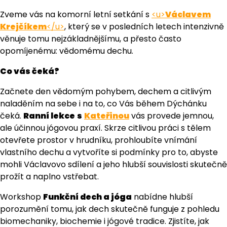
Zveme vás na komorní letní setkání s
<u>
Václavem
Krejčíkem
</u>
, který se v posledních letech intenzivně
věnuje tomu nejzákladnějšímu, a přesto často
opomíjenému: vědomému dechu.
Co vás čeká?
Začnete den vědomým pohybem, dechem a citlivým
naladěním na sebe i na to, co Vás během Dýchánku
čeká.
Ranní lekce
s
Kateřinou
vás provede jemnou,
ale účinnou jógovou praxí. Skrze citlivou práci s tělem
otevřete prostor v hrudníku, prohloubíte vnímání
vlastního dechu a vytvoříte si podmínky pro to, abyste
mohli Václavovo sdílení a jeho hlubší souvislosti skutečně
prožít a naplno vstřebat.
Workshop
Funkční dech a jóga
nabídne hlubší
porozumění tomu, jak dech skutečně funguje z pohledu
biomechaniky, biochemie i jógové tradice. Zjistíte, jak