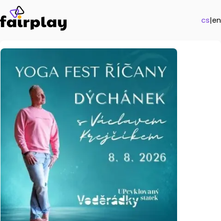
cs
|
en